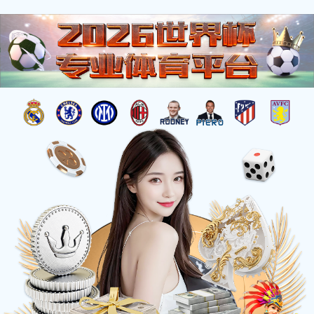
注册入口
乐鱼官方网站
· 体育观看更
便捷
连接你的赛事视野，打造球迷专属的数字主场。
乐鱼官方
网站网页版
提供多终端支持、高清视频、 实时比分与赛事
推荐，让你随时随地畅享体育内容。
网页端入口