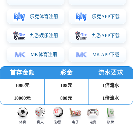
与第三方技术支持商（如推送、云服务）合作时
法律法规要求或监管部门依法调取
五、信息保护措施
平台采用多重防护机制确保乐鱼官方网站服务中您的数据安全，
包括但不限于：
HTTPS 加密传输
权限分级与访问控制
系统审计与异常行为识别
六、用户权利
您拥有以下数据权利：
访问、更正、删除个人信息
申请注销账户或停止使用服务
关闭授权功能如位置服务或通知