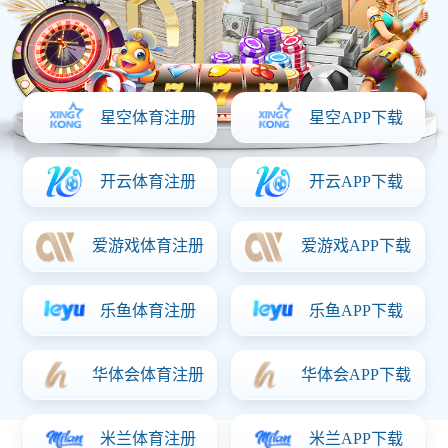
注册信息：如手机号、昵称、头像等基础资料
设备信息：操作系统、浏览器、分辨率、唯一标识等
行为记录：包括访问路径、停留时间、偏好设置等
位置信息：在获得授权后采集
三、信息使用目的
收集到的信息将用于：
为您提供定制化内容与互动体验
保障账号和数据安全
进行数据分析与服务优化
在授权基础上提供通知推送服务
四、第三方共享与信息披露
我们承诺不会随意出售用户信息，仅在以下情况下共享：
经您明确授权的合作服务