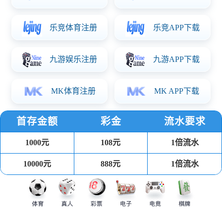
了本地化技术与客服团队，确保每位用户都能获得便捷、可
靠的服务体验。
截至目前，乐鱼官方网站 已拥有超
100 万+
注册用户，服务
网络覆盖十余国家与地区，日均访问量持续增长，深受广大
体育爱好者喜爱。
我们将继续秉持“
技术创新、用户至上、安全高效
”的理念，
持续优化产品架构与内容体验，致力于成为全球领先的乐鱼
官方网站平台。