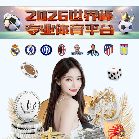
注册入口
乐鱼官方网站
· 体育观看更
便捷
连接你的赛事视野，打造球迷专属的数字主场。
乐鱼官方
网站网页版
提供多终端支持、高清视频、 实时比分与赛事
推荐，让你随时随地畅享体育内容。
网页端入口